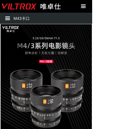
首页
M43卡口23mm
끀
产品中心
M43卡口33mm
끀
M43卡口
技术支持
M43卡口56mm
购买
图库
关于我们
联系我们
APP下载